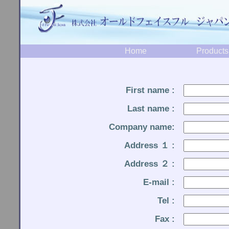
Home
Products
First name :
Last name :
Company name:
Address １ :
Address ２ :
E-mail :
Tel :
Fax :